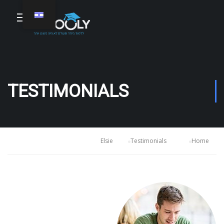
TESTIMONIALS
Elsie
Testimonials
Home