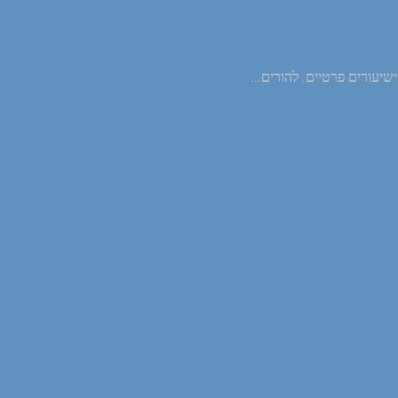
יעורים פרטיים. להורים...