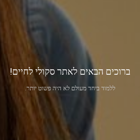
ברוכים הבאים לאתר סקולי לחיים!
ללמוד ביחד מעולם לא היה פשוט יותר.